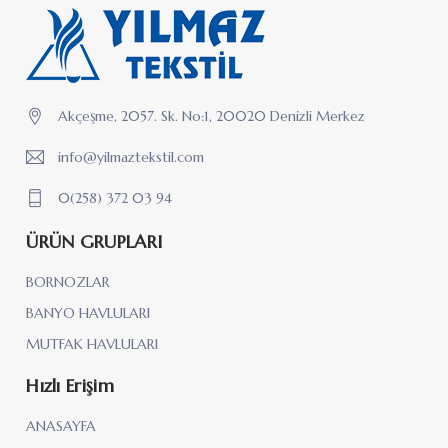
Akçeşme, 2057. Sk. No:1, 20020 Denizli Merkez
info@yilmaztekstil.com
0(258) 372 03 94
ÜRÜN GRUPLARI
BORNOZLAR
BANYO HAVLULARI
MUTFAK HAVLULARI
Hızlı Erişim
ANASAYFA