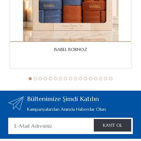
ISABEL BORNOZ
Bültenimize Şimdi Katılın
Kampanyalardan Anında Haberdar Olun.
KAYIT OL