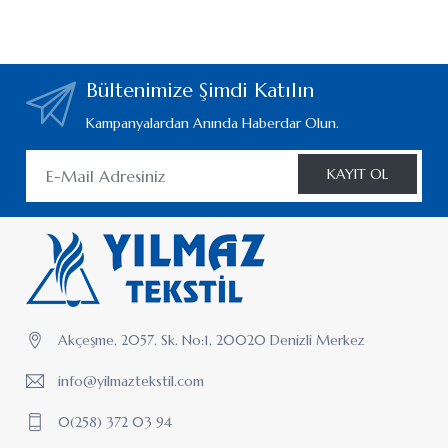
KAYIT OL
Akçeşme, 2057. Sk. No:1, 20020 Denizli Merkez
info@yilmaztekstil.com
0(258) 372 03 94
ÜRÜN GRUPLARI
BORNOZLAR
BANYO HAVLULARI
MUTFAK HAVLULARI