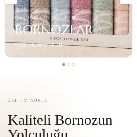
ÜRETİM SÜRECİ
Kaliteli Bornozun
Yolculuğu
İplik seçiminden son kalite kontrole kadar tüm
üretim süreçlerimizi modern teknoloji ve uzman