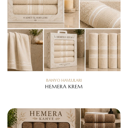
BANYO HAVLULARI
HEMERA KREM