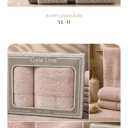
BANYO HAVLULARI
YL-11