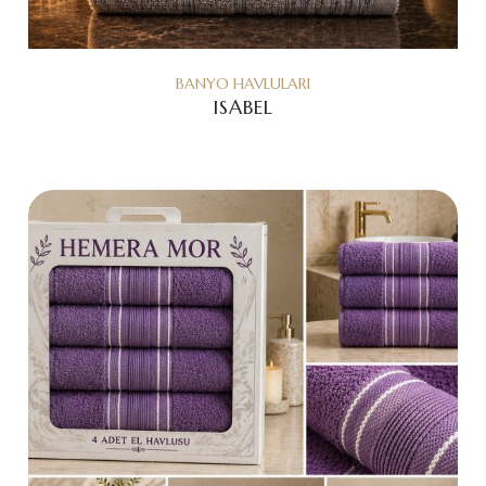
BANYO HAVLULARI
ISABEL