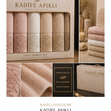
BANYO HAVLULARI
KADİFE APIKLI