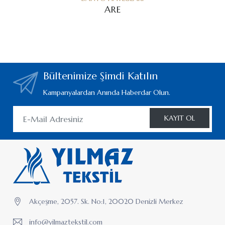
ARE
Bültenimize Şimdi Katılın
Kampanyalardan Anında Haberdar Olun.
KAYIT OL
Akçeşme, 2057. Sk. No:1, 20020 Denizli Merkez
info@yilmaztekstil.com