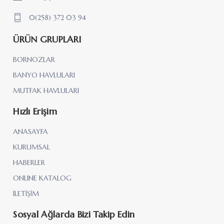
0(258) 372 03 94
ÜRÜN GRUPLARI
BORNOZLAR
BANYO HAVLULARI
MUTFAK HAVLULARI
Hızlı Erişim
ANASAYFA
KURUMSAL
HABERLER
ONLINE KATALOG
İLETİŞİM
Sosyal Ağlarda Bizi Takip Edin