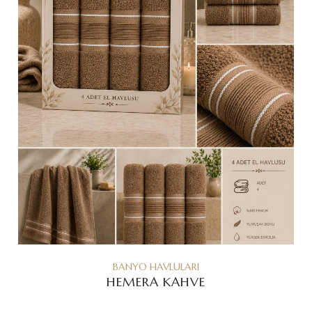
BANYO HAVLULARI
HEMERA KAHVE