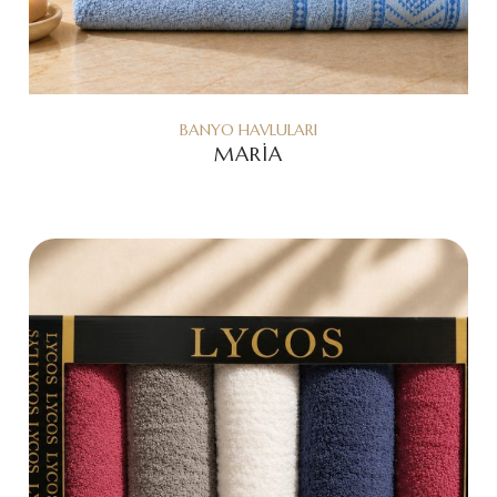
BANYO HAVLULARI
MARİA