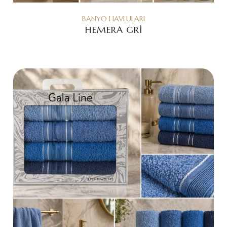
BANYO HAVLULARI
HEMERA GRİ