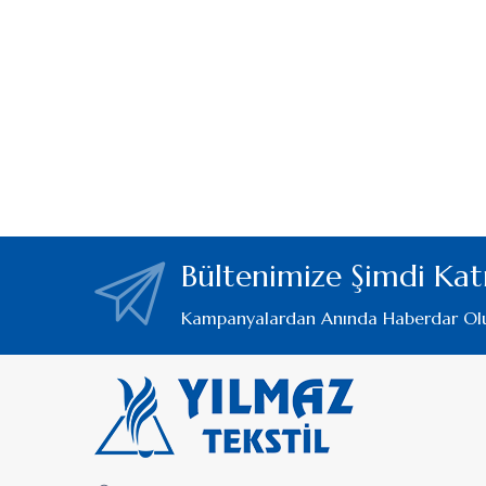
Bültenimize Şimdi Katı
Kampanyalardan Anında Haberdar Ol