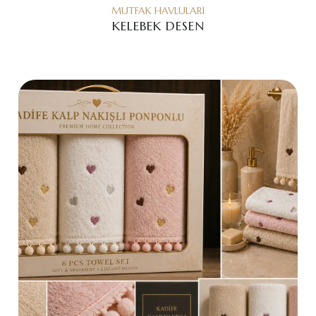
MUTFAK HAVLULARI
KELEBEK DESEN