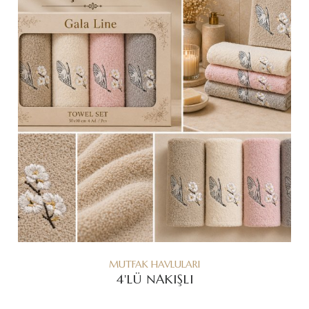
MUTFAK HAVLULARI
4'LÜ NAKIŞLI