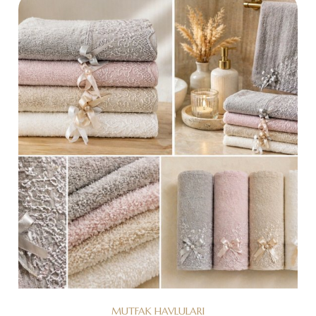
MUTFAK HAVLULARI