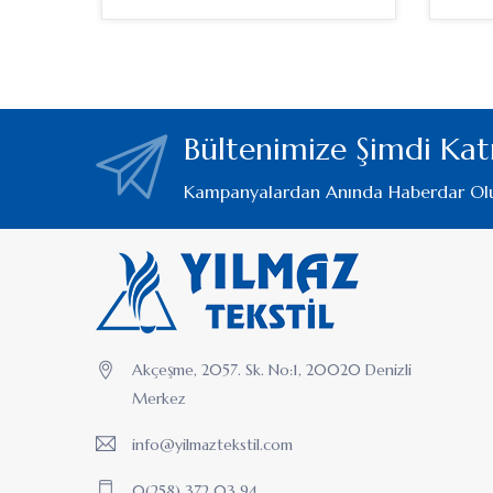
Bültenimize Şimdi Katı
Kampanyalardan Anında Haberdar Ol
Akçeşme, 2057. Sk. No:1, 20020 Denizli
Merkez
info@yilmaztekstil.com
0(258) 372 03 94